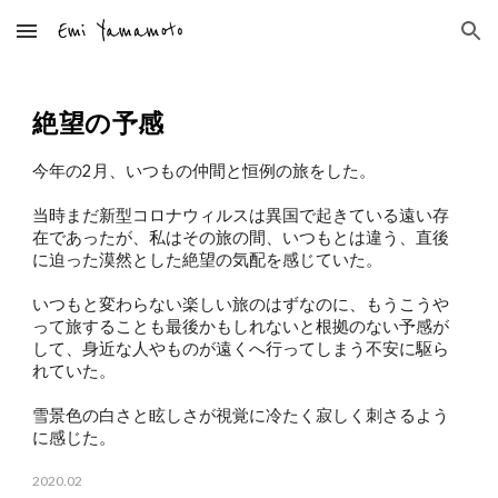
Skip to main content
Skip to navigation
絶望の予感
今年の2月、いつもの仲間と恒例の旅をした。
当時まだ新型コロナウィルスは異国で起きている遠い存
在であったが、私はその旅の間、いつもとは違う、直後
に迫った漠然とした絶望の気配を感じていた。
いつもと変わらない楽しい旅のはずなのに、もうこうや
って旅することも最後かもしれないと根拠のない予感が
して、身近な人やものが遠くへ行ってしまう不安に駆ら
れていた。
雪景色の白さと眩しさが視覚に冷たく寂しく刺さるよう
に感じた。
2020.02