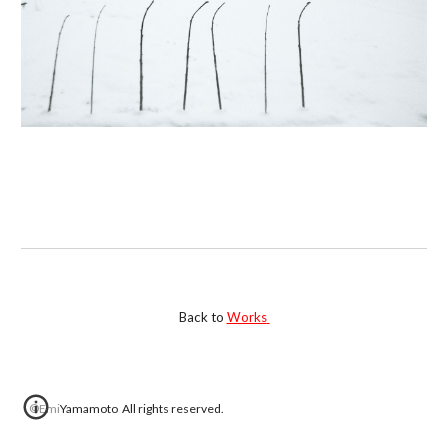
Back to
Works
©︎EmiYamamoto All rights reserved.